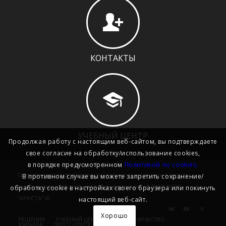
КОНТАКТЫ
УЧЕБНЫЙ ЦЕНТР
Продолжая работу с настоящим веб-сайтом, вы подтверждаете
свое согласие на обработку/использование cookies,
в порядке предусмотренном
Политикой по cookies.
Сайт является информационным ресурсом и создан с целью
В противном случае вы можете запретить сохранение/
размещения наиболее полной информации об ООО "НПО
обработку cookie в настройках своего браузера или покинуть
"КРИСТА" ©
настоящий веб-сайт.
Хорошо
РЕШЕНИЯ
УЧЕБНЫЙ ЦЕНТР
СОТРУДНИЧЕСТВО
КАРЬЕРА
ПРЕСС-ЦЕНТР
КОМПАНИЯ