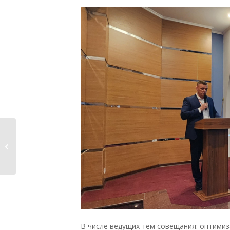
Клиенты НПО
«Криста» – лидеры IX
конкурса...
В числе ведущих тем совещания: оптими