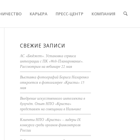
НИЧЕСТВО
КАРЬЕРА
ПРЕСС-ЦЕНТР
КОМПАНИЯ
СВЕЖИЕ ЗАПИСИ
АС «Бюджет». Установка сервиса
интеграции с ПК «Web-Планирование».
Рассмотрим на вебинаре 22 мая
Выставка фотографий Бориса Назаренко
откроется в фотогалерее «Криста» 15
мая
Внедрение искусственного интеллекта в
бухучёт. Опыт НПО «Криста»
представлен на совещании в Нальчике
Клиенты НПО «Криста» – лидеры IX
конкурса среди органов финконтроля
России