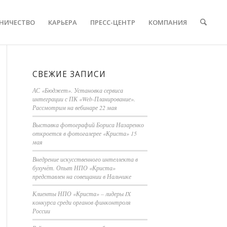
НИЧЕСТВО
КАРЬЕРА
ПРЕСС-ЦЕНТР
КОМПАНИЯ
СВЕЖИЕ ЗАПИСИ
АС «Бюджет». Установка сервиса
интеграции с ПК «Web-Планирование».
Рассмотрим на вебинаре 22 мая
Выставка фотографий Бориса Назаренко
откроется в фотогалерее «Криста» 15
мая
Внедрение искусственного интеллекта в
бухучёт. Опыт НПО «Криста»
представлен на совещании в Нальчике
Клиенты НПО «Криста» – лидеры IX
конкурса среди органов финконтроля
России