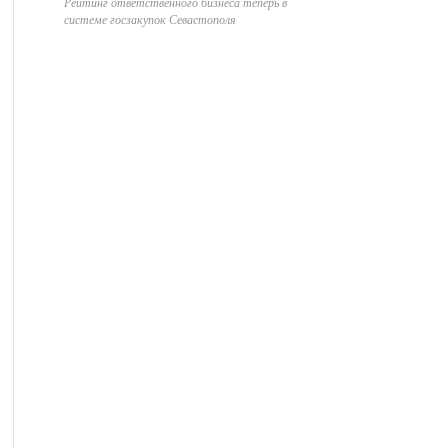
Рейтинг ответственного бизнеса теперь в
системе госзакупок Севастополя