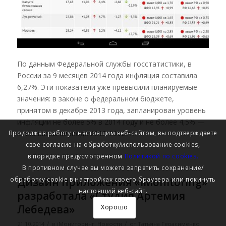
По данным Федеральной службы госстатистики, в
России за 9 месяцев 2014 года инфляция составила
6,27%. Эти показатели уже превысили планируемые
значения: в законе о федеральном бюджете,
принятом в декабре 2013 года, запланирован уровень
инфляции не более 5% в 2014 году и не более 4,5% —
Продолжая работу с настоящим веб-сайтом, вы подтверждаете
в плановом периоде 2015-2016 гг.
свое согласие на обработку/использование cookies,
в порядке предусмотренном
Политикой по cookies.
В противном случае вы можете запретить сохранение/
Дизайн приложения «iMonitoring»
обработку cookie в настройках своего браузера или покинуть
настоящий веб-сайт.
разработала «Студия Артемия
Лебедева»
Хорошо
/
/
21.10.2014
в
iМониторинг
,
Новости
от
Татьяна Герасименко