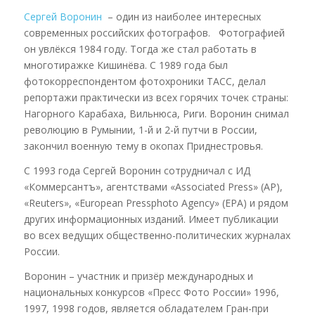
Сергей Воронин
– один из наиболее интересных
современных российских фотографов. Фотографией
он увлёкся 1984 году. Тогда же стал работать в
многотиражке Кишинёва. С 1989 года был
фотокорреспондентом фотохроники ТАСС, делал
репортажи практически из всех горячих точек страны:
Нагорного Карабаха, Вильнюса, Риги. Воронин снимал
революцию в Румынии, 1-й и 2-й путчи в России,
закончил военную тему в окопах Приднестровья.
С 1993 года Сергей Воронин сотрудничал с ИД
«Коммерсантъ», агентствами «Associated Press» (AP),
«Reuters», «European Pressphoto Agency» (EPA) и рядом
других информационных изданий. Имеет публикации
во всех ведущих общественно-политических журналах
России.
Воронин – участник и призёр международных и
национальных конкурсов «Пресс Фото России» 1996,
1997, 1998 годов, является обладателем Гран-при