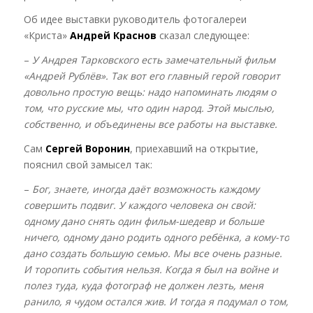
Об идее выставки руководитель фотогалереи
«Криста»
Андрей Краснов
сказал следующее:
–
У Андрея Тарковского есть замечательный фильм
«Андрей Рублёв». Так вот его главный герой говорит
довольно простую вещь: надо напоминать людям о
том, что русские мы, что один народ. Этой мыслью,
собственно, и объединены все работы на выставке.
Сам
Сергей Воронин
, приехавший на открытие,
пояснил свой замысел так:
–
Бог, знаете, иногда даёт возможность каждому
совершить подвиг. У каждого человека он свой:
одному дано снять один фильм-шедевр и больше
ничего, одному дано родить одного ребёнка, а кому-то
дано создать большую семью. Мы все очень разные.
И торопить события нельзя. Когда я был на войне и
полез туда, куда фотограф не должен лезть, меня
ранило, я чудом остался жив. И тогда я подумал о том,