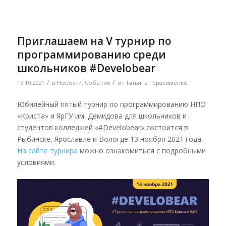
Приглашаем на V турнир по
программированию среди
школьников #Develobear
/
/
19.10.2021
в
Новости
,
События
от
Татьяна Герасименко
Юбилейный пятый турнир по программированию НПО
«Криста» и ЯрГУ им. Демидова для школьников и
студентов колледжей «#Develobear» состоится в
Рыбинске, Ярославле и Вологде 13 ноября 2021 года.
На сайте турнира
можно ознакомиться с подробными
условиями.