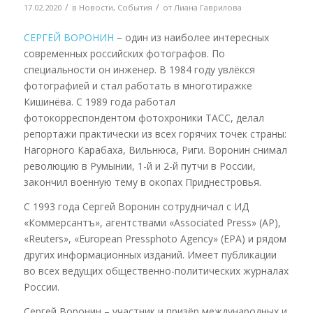
/
/
17.02.2020
в
Новости
,
События
от
Лиана Гаврилова
СЕРГЕЙ ВОРОНИН
– один из наиболее интересных
современных российских фотографов. По
специальности он инженер. В 1984 году увлёкся
фотографией и стал работать в многотиражке
Кишинёва. С 1989 года работал
фотокорреспондентом фотохроники ТАСС, делал
репортажи практически из всех горячих точек страны:
Нагорного Карабаха, Вильнюса, Риги. Воронин снимал
революцию в Румынии, 1-й и 2-й путчи в России,
закончил военную тему в окопах Приднестровья.
С 1993 года Сергей Воронин сотрудничал с ИД
«Коммерсантъ», агентствами «Associated Press» (AP),
«Reuters», «European Pressphoto Agency» (EPA) и рядом
других информационных изданий. Имеет публикации
во всех ведущих общественно-политических журналах
России.
Сергей Воронин – участник и призёр международных и