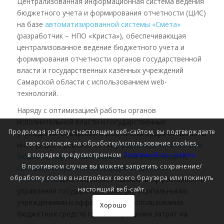
Централизованная информационная система ведения
бюджетного учета и формирования отчетности (ЦИС)
на базе
автоматизированной системы «Смета»
(разработчик – НПО «Криста»), обеспечивающая
централизованное ведение бюджетного учета и
формирования отчетности органов государственной
власти и государственных казённых учреждений
Самарской области с использованием web-
технологий.
Наряду с оптимизацией работы органов
исполнительной власти и государственных
Продолжая работу с настоящим веб-сайтом, вы подтверждаете
учреждений Самарской области благодаря бесшовной
свое согласие на обработку/использование cookies,
интеграции с решениями по
управлению исполнением
в порядке предусмотренном
Политикой по cookies.
бюджета
,
нормативно-справочной информацией
,
В противном случае вы можете запретить сохранение/
системой сбора и консолидации бюджетной
обработку cookie в настройках своего браузера или покинуть
отчетности
ЦИС позволяет повысить эффективность
настоящий веб-сайт.
управления государственными (муниципальными)
учреждениями и эффективность использования
Хорошо
бюджетных средств путём сокращения затрат на