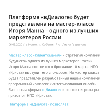
Платформа «вДиалоге» будет
представлена на мастер-классе
Игоря Манна – одного из лучших
маркетеров России
/
/
06.03.2020
в
Новости
,
События
от
Лиана Гаврилова
Мастер-класс «Клиентомания»
– стратегия компаний
будущего» одного из лучших маркетеров России
Игоря Манна состоится в Ярославле 10 марта. НПО
«Криста» выступит его спонсором. На мастер-классе
будет представлен разработанный нашей компанией
программный комплекс «Интегрированная онлайн-
бизнес платформа
«вДиалоге»
и состоится розыгрыш
призов от НПО «Криста».
Платформа «вДиалоге» позволяет
: