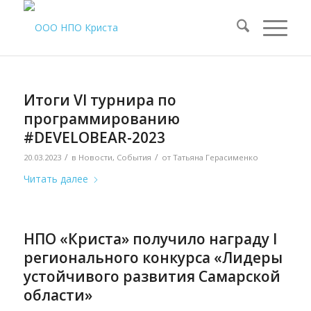
Итоги VI турнира по
программированию
#DEVELOBEAR-2023
/
/
20.03.2023
в
Новости
,
События
от
Татьяна Герасименко
Читать далее
НПО «Криста» получило награду I
регионального конкурса «Лидеры
устойчивого развития Самарской
области»