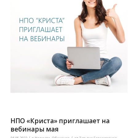
НПО «Криста» приглашает на
вебинары мая
/
/
04.05.2022
в
Новости
,
Обучение
от
Татьяна Герасименко