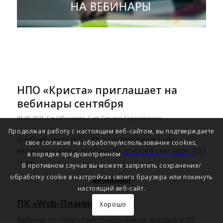
НПО «Криста» приглашает на
вебинары сентября
/
/
01.09.2021
в
Обучение
от
Татьяна Герасименко
Продолжая работу с настоящим веб-сайтом, вы подтверждаете
Учебный центр НПО «Криста» приглашает на
свое согласие на обработку/использование cookies,
вебинары и курсы, которые состоятся в сентябре 2021
в порядке предусмотренном
Политикой по cookies.
года:
В противном случае вы можете запретить сохранение/
обработку cookie в настройках своего браузера или покинуть
Вебинары
настоящий веб-сайт.
ПК «Web-Планирование»:
Хорошо
Вебинар по теме «Реестр источников доходов в ПК