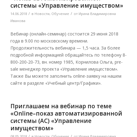
системы «Управление имуществом»
/
/
14.06.2018
в
Новости
,
Обучение
от
Ирина Владимировна
Иванова
Вебинар (онлайн-семинар) состоится 29 июня 2018
года в 9.00 по московскому времени.
Продолжительность вебинара — 1,5 часа. За более
подробной информацией обращайтесь по телефону 8-
800-200-20-73, вн. номер 1985, Корнилова Ольга, pre-
sale менеджер проекта «Управление имуществом».
Также Вы можете заполнить online-заявку на нашем
сайте в разделе «Учебный центр/Графики».
Приглашаем на вебинар по теме
«Online–показ автоматизированной
системы (АС) «Управление
имуществом»
/
/
08.05.2018
в
Новости
,
Обучение
от
Ирина Владимировна