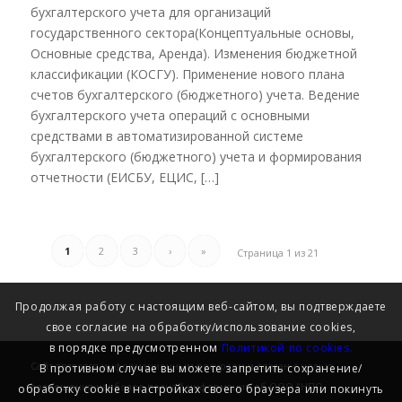
бухгалтерского учета для организаций
государственного сектора(Концептуальные основы,
Основные средства, Аренда). Изменения бюджетной
классификации (КОСГУ). Применение нового плана
счетов бухгалтерского (бюджетного) учета. Ведение
бухгалтерского учета операций с основными
средствами в автоматизированной системе
бухгалтерского (бюджетного) учета и формирования
отчетности (ЕИСБУ, ЕЦИС, […]
1
2
3
›
»
Страница 1 из 21
Продолжая работу с настоящим веб-сайтом, вы подтверждаете
свое согласие на обработку/использование cookies,
в порядке предусмотренном
Политикой по cookies.
Сайт является информационным ресурсом и создан с целью
В противном случае вы можете запретить сохранение/
размещения наиболее полной информации об ООО "НПО
обработку cookie в настройках своего браузера или покинуть