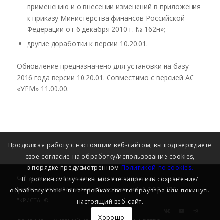
применению и о внесении изменений в приложения
к приказу Министерства финансов Российской
Федерации от 6 декабря 2010 г. № 162н»;
другие доработки к версии 10.20.01.
Обновление предназначено для установки на базу
2016 года версии 10.20.01. Совместимо с версией АС
«УРМ» 11.00.00.
Продолжая работу с настоящим веб-сайтом, вы подтверждаете
свое согласие на обработку/использование cookies,
в порядке предусмотренном
Политикой по cookies.
Сайт является информационным ресурсом и создан с целью
В противном случае вы можете запретить сохранение/
размещения наиболее полной информации об ООО "НПО
обработку cookie в настройках своего браузера или покинуть
"КРИСТА" ©
настоящий веб-сайт.
Хорошо