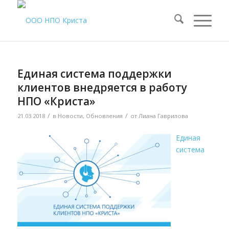
Единая система поддержки
клиентов внедряется в работу
НПО «Криста»
/
/
21.03.2018
в
Новости
,
Обновления
от
Лиана Гаврилова
Единая
система